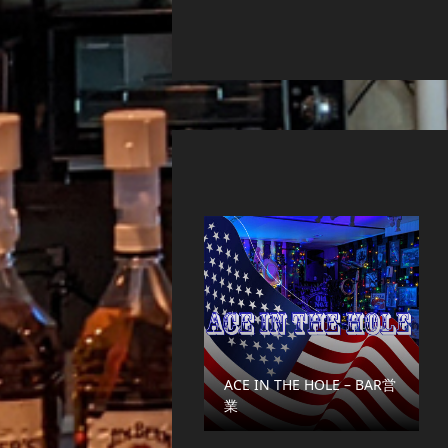
ACE IN THE HOLE – BAR営
業