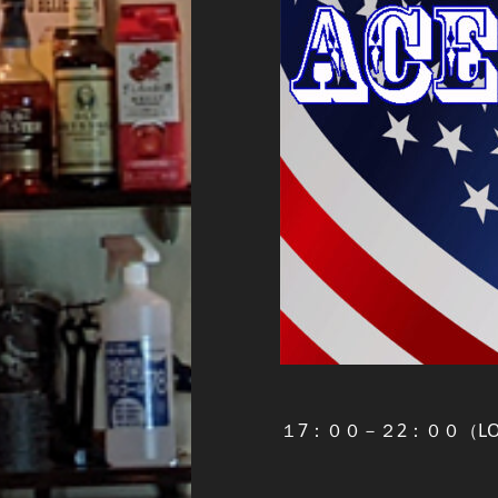
１7：００－２2：００（LO)