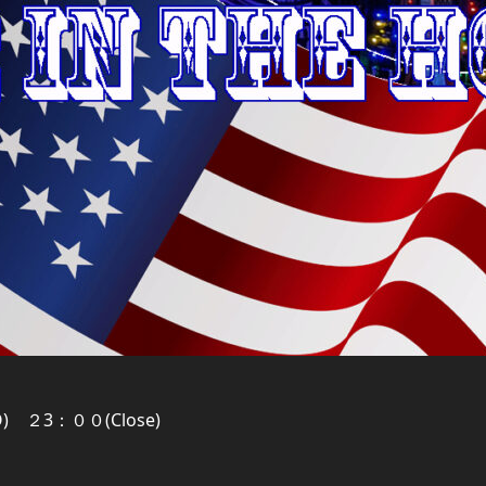
 ２3：００(Close)