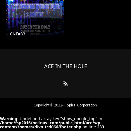
CNF#83
ACE IN THE HOLE
Copyright © 2022- F Spiral Corporation.
Warning
: Undefined array key "show_google_top" in
/home/fsp2016/no1navi.com/public_html/ace/wp-
content/themes/diva_tcd066/footer.php
on line
233