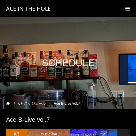
ACE IN THE HOLE
SCHEDULE
ーム
6
月スケジュール
Ace B-Live vol.7
Ace B-Live vol.7
music live
6月