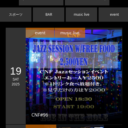
スポーツ
BAR
music live
event
event
music live
19
SAT
2025
CNF#96