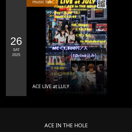
music live
26
SAT
2025
ACE LIVE at LULY
ACE IN THE HOLE